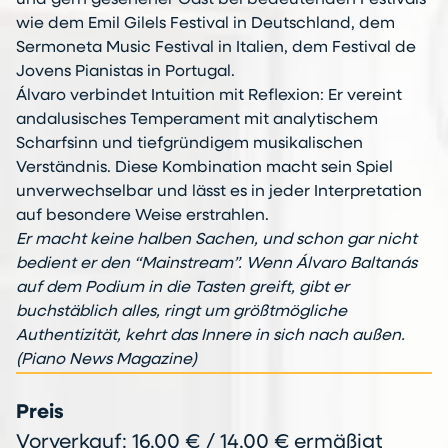
und gern gesehener Gast bei bedeutenden Festivals
wie dem Emil Gilels Festival in Deutschland, dem
Sermoneta Music Festival in Italien, dem Festival de
Jovens Pianistas in Portugal.
Álvaro verbindet Intuition mit Reflexion: Er vereint
andalusisches Temperament mit analytischem
Scharfsinn und tiefgründigem musikalischen
Verständnis. Diese Kombination macht sein Spiel
unverwechselbar und lässt es in jeder Interpretation
auf besondere Weise erstrahlen.
Er macht keine halben Sachen, und schon gar nicht
bedient er den “Mainstream”. Wenn Álvaro Baltanás
auf dem Podium in die Tasten greift, gibt er
buchstäblich alles, ringt um größtmögliche
Authentizität, kehrt das Innere in sich nach außen.
(Piano News Magazine)
Preis
Vorverkauf: 16,00 € / 14,00 € ermäßigt