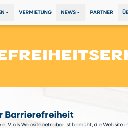
arrow_drop_down
arrow_drop_down
EN
VERMIETUNG
NEWS
PARTNER
Ü
EFREIHEITSE
r Barrierefreiheit
 e. V. als Websitebetreiber ist bemüht, die Website i