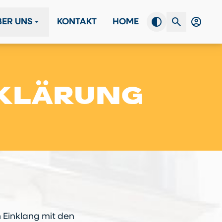
contrast
search
account_circle
arrow_drop_down
BER UNS
KONTAKT
HOME
RKLÄRUNG
n Einklang mit den