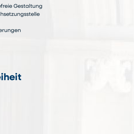
efreie Gestaltung
chsetzungsstelle
derungen
iheit