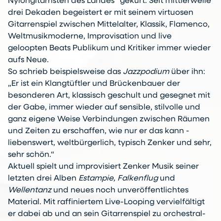
Nylongitarristen des Landes“ gekürt. Seit mittlerweile
drei Dekaden begeistert er mit seinem virtuosen
Gitarrenspiel zwischen Mittelalter, Klassik, Flamenco,
Weltmusikmoderne, Improvisation und live
geloopten Beats Publikum und Kritiker immer wieder
aufs Neue.
So schrieb beispielsweise das
Jazzpodium
über ihn:
„Er ist ein Klangtüftler und Brückenbauer der
besonderen Art, klassisch geschult und gesegnet mit
der Gabe, immer wieder auf sensible, stilvolle und
ganz eigene Weise Verbindungen zwischen Räumen
und Zeiten zu erschaffen, wie nur er das kann -
liebenswert, weltbürgerlich, typisch Zenker und sehr,
sehr schön.“
Aktuell spielt und improvisiert Zenker Musik seiner
letzten drei Alben
Estampie, Falkenflug
und
Wellentanz
und neues noch unveröffentlichtes
Material. Mit raffiniertem Live-Looping vervielfältigt
er dabei ab und an sein Gitarrenspiel zu orchestral-