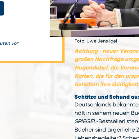
Foto: Uwe Jens Igel
nuten vor
Achtung - neuer Veranst
großen Nachfrage umge
Hugendubel, die Veranst
Karten, die für den urs
behalten ihre Gültigkeit
Schätze und Schund au
Deutschlands bekanntest
hält in seinem neuen Buc
SPIEGEL
-Bestsellerliste
Bücher sind ärgerliche 
Lebensbegleiter? Scheck