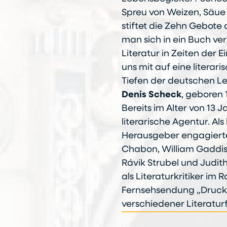
Spreu von Weizen, Säue 
stiftet die Zehn Gebote 
man sich in ein Buch ver
Literatur in Zeiten der
uns mit auf eine literar
Tiefen der deutschen L
Denis Scheck
, geboren 1
Bereits im Alter von 13 
literarische Agentur. Als
Herausgeber engagierte 
Chabon, William Gaddis 
Rávik Strubel und Judit
als Literaturkritiker im 
Fernsehsendung „Druckf
verschiedener Literaturf