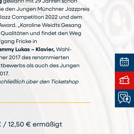
g
gewann mit 29 Jahren schon
wie den Jungen Münchner Jazzpreis
 Jazz Competition 2022 und dem
Award. „Karoline Weidts Gesang
Qualitäten und findet den Weg
fgang Fricke in
ammy Lukas – Klavier,
Wahl-
nner 2017 des renommierten
tbewerbs als auch des Jungen
017.
schließlich über den Ticketshop
 / 12,50 € ermäßigt