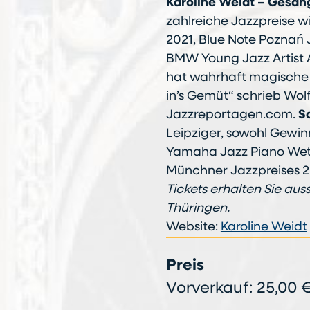
Karoline Weidt – Gesan
zahlreiche Jazzpreise 
2021, Blue Note Poznań
BMW Young Jazz Artist 
hat wahrhaft magische 
in’s Gemüt“ schrieb Wol
Jazzreportagen.com.
S
Leipziger, sowohl Gewi
Yamaha Jazz Piano Wet
Münchner Jazzpreises 2
Tickets erhalten Sie aus
Thüringen.
Website:
Karoline Weidt
Preis
Vorverkauf: 25,00 €