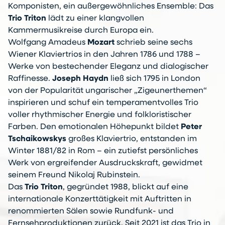
Komponisten, ein außergewöhnliches Ensemble: Das
Trio Triton
lädt zu einer klangvollen
Kammermusikreise durch Europa ein.
Wolfgang Amadeus
Mozart
schrieb seine sechs
Wiener Klaviertrios in den Jahren 1786 und 1788 –
Werke von bestechender Eleganz und dialogischer
Raffinesse.
Joseph Haydn
ließ sich 1795 in London
von der Popularität ungarischer „Zigeunerthemen“
inspirieren und schuf ein temperamentvolles Trio
voller rhythmischer Energie und folkloristischer
Farben. Den emotionalen Höhepunkt bildet
Peter
Tschaikowskys
großes Klaviertrio, entstanden im
Winter 1881/82 in Rom – ein zutiefst persönliches
Werk von ergreifender Ausdruckskraft, gewidmet
seinem Freund Nikolaj Rubinstein.
Das
Trio Triton
, gegründet 1988, blickt auf eine
internationale Konzerttätigkeit mit Auftritten in
renommierten Sälen sowie Rundfunk- und
Fernsehproduktionen zurück. Seit 2021 ist das Trio in