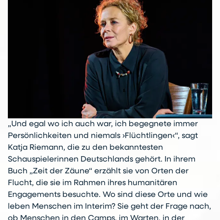
„Und egal wo ich auch war, ich begegnete immer
Persönlichkeiten und niemals ›Flüchtlingen‹“, sagt
Katja Riemann, die zu den bekanntesten
Schauspielerinnen Deutschlands gehört. In ihrem
Buch „Zeit der Zäune“ erzählt sie von Orten der
Flucht, die sie im Rahmen ihres humanitären
Engagements besuchte. Wo sind diese Orte und wie
leben Menschen im Interim? Sie geht der Frage nach,
ob Menschen in den Camps, im Warten, in der