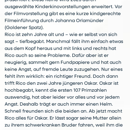
präsentiert. Diese Reihe wird 2025 durch
ausgewählte Kinderkinovorstellungen erweitert. Vor
der Filmvorstellung gibt es eine kurze kindgerechte
Filmeinführung durch Johanna Orlamünder
(Goldener Spatz).
Rico ist zehn Jahre alt und – wie er selbst von sich
sagt – tiefbegabt. Manchmal fällt ihm einfach etwas
aus dem Kopf heraus und mit links und rechts hat
Rico auch so seine Probleme. Dafür aber ist er
neugierig, sammelt gern Fundpapiere und hat auch
keine Angst, auf fremde Leute zuzugehen. Nur eines
fehlt ihm wirklich: ein richtiger Freund. Doch dann
trifft Rico den zwei Jahre jüngeren Oskar. Oskar ist
hochbegabt, kennt die ersten 107 Primzahlen
auswendig, hat aber leider vor alles und vor jedem
Angst. Deshalb trägt er auch immer einen Helm.
Schnell freunden sich die beiden an. Ab jetzt macht
Rico alles für Oskar. Er lässt sogar seine Mutter allein
zu ihrem schwerkranken Bruder fahren, weil ihm die