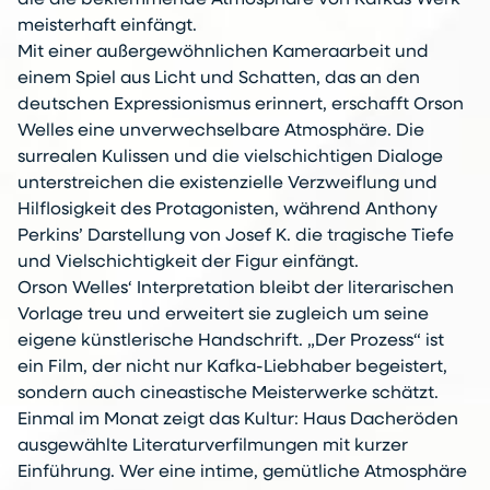
die die beklemmende Atmosphäre von Kafkas Werk
meisterhaft einfängt.
Mit einer außergewöhnlichen Kameraarbeit und
einem Spiel aus Licht und Schatten, das an den
deutschen Expressionismus erinnert, erschafft Orson
Welles eine unverwechselbare Atmosphäre. Die
surrealen Kulissen und die vielschichtigen Dialoge
unterstreichen die existenzielle Verzweiflung und
Hilflosigkeit des Protagonisten, während Anthony
Perkins’ Darstellung von Josef K. die tragische Tiefe
und Vielschichtigkeit der Figur einfängt.
Orson Welles‘ Interpretation bleibt der literarischen
Vorlage treu und erweitert sie zugleich um seine
eigene künstlerische Handschrift. „Der Prozess“ ist
ein Film, der nicht nur Kafka-Liebhaber begeistert,
sondern auch cineastische Meisterwerke schätzt.
Einmal im Monat zeigt das Kultur: Haus Dacheröden
ausgewählte Literaturverfilmungen mit kurzer
Einführung. Wer eine intime, gemütliche Atmosphäre