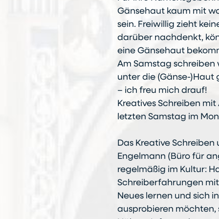
Gänsehaut kaum mit w
sein. Freiwillig zieht ke
darüber nachdenkt, kön
eine Gänsehaut bekomme
Am Samstag schreiben w
unter die (Gänse-)Haut 
– ich freu mich drauf!
Kreatives Schreiben mi
letzten Samstag im Mona
Das Kreative Schreiben 
Engelmann (Büro für an
regelmäßig im Kultur: Ha
Schreiberfahrungen mit 
Neues lernen und sich i
ausprobieren möchten, s