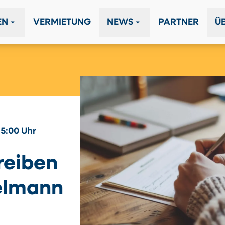
arrow_drop_down
arrow_drop_down
EN
VERMIETUNG
NEWS
PARTNER
Ü
15:00 Uhr
reiben
elmann