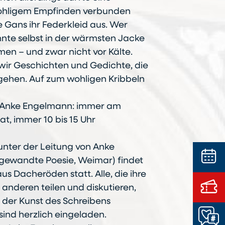
ohligem Empfinden verbunden
ine Gans ihr Federkleid aus. Wer
nte selbst in der wärmsten Jacke
n – und zwar nicht vor Kälte.
ir Geschichten und Gedichte, die
gehen. Auf zum wohligen Kribbeln
t Anke Engelmann: immer am
t, immer 10 bis 15 Uhr
unter der Leitung von Anke
gewandte Poesie, Weimar) findet
us Dacheröden statt. Alle, die ihre
anderen teilen und diskutieren,
n der Kunst des Schreibens
ind herzlich eingeladen.