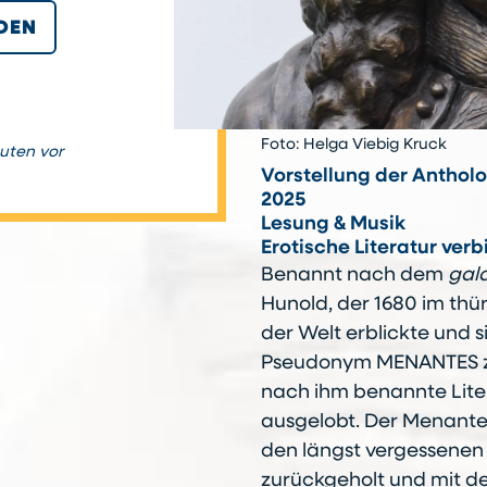
DEN
Foto: Helga Viebig Kruck
nuten vor
Vorstellung der Anthol
2025
Lesung & Musik
Erotische Literatur ver
Benannt nach dem
gal
Hunold, der 1680 im th
der Welt erblickte und s
Pseudonym MENANTES zu
nach ihm benannte Liter
ausgelobt. Der Menante
den längst vergessenen
zurückgeholt und mit d