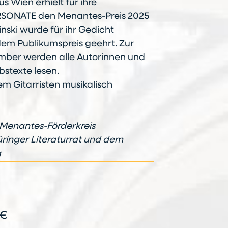
s Wien erhielt für ihre
RSONATE den Menantes-Preis 2025
nski wurde für ihr Gedicht
m Publikumspreis geehrt. Zur
ember werden alle Autorinnen und
stexte lesen.
em Gitarristen musikalisch
 Menantes-Förderkreis
inger Literaturrat und dem
g
 €