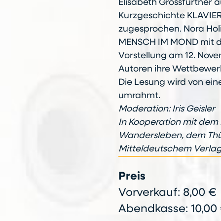
Elisabeth Grossfurtner au
Kurzgeschichte KLAVIE
zugesprochen. Nora Holi
MENSCH IM MOND mit de
Vorstellung am 12. Nov
Autoren ihre Wettbewerb
Die Lesung wird von ein
umrahmt.
Moderation: Iris Geisler
In Kooperation mit dem
Wandersleben, dem Thür
Mitteldeutschem Verla
Preis
Vorverkauf: 8,00 €
Abendkasse: 10,00