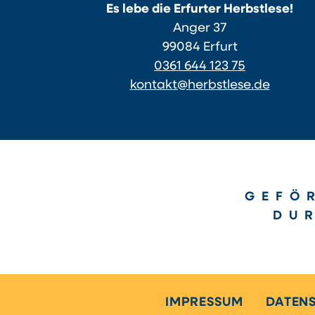
Es lebe die Erfurter Herbstlese!
Anger 37
99084 Erfurt
0361 644 123 75
kontakt@herbstlese.de
GEFÖ
DU
IMPRESSUM
DATEN