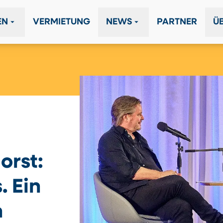
arrow_drop_down
arrow_drop_down
EN
VERMIETUNG
NEWS
PARTNER
Ü
orst:
. Ein
n