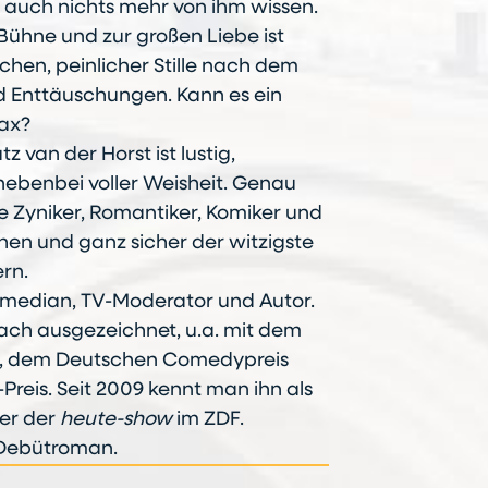
l auch nichts mehr von ihm wissen.
Bühne und zur großen Liebe ist
chen, peinlicher Stille nach dem
 Enttäuschungen. Kann es ein
ax?
van der Horst ist lustig,
nebenbei voller Weisheit. Genau
le Zyniker, Romantiker, Komiker und
en und ganz sicher der witzigste
rn.
omedian, TV-Moderator und Autor.
fach ausgezeichnet, u.a. mit dem
s, dem Deutschen Comedypreis
eis. Seit 2009 kennt man ihn als
ter der
heute-show
im ZDF.
n Debütroman.