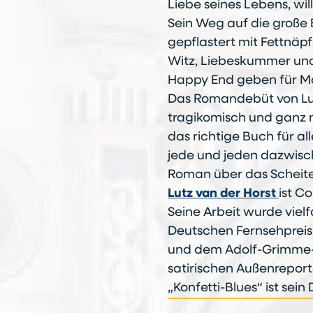
Liebe seines Lebens, wil
Sein Weg auf die große 
gepflastert mit Fettnäpf
Witz, Liebeskummer und
Happy End geben für M
Das Romandebüt von Lutz 
tragikomisch und ganz 
das richtige Buch für al
jede und jeden dazwisch
Roman über das Scheite
Lutz van der Horst
ist C
Seine Arbeit wurde viel
Deutschen Fernsehprei
und dem Adolf-Grimme-Pr
satirischen Außenrepor
„Konfetti-Blues“ ist sei