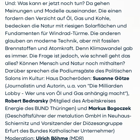
Und: Was kann er jetzt noch tun? Da gehen
Meinungen und Modelle auseinander. Die einen
fordern den Verzicht auf Öl, Gas und Kohle,
bedecken die Natur mit riesigen Solarflächen und
Fundamenten für Windrad-Türme. Die anderen
glauben an moderne Technik, aber mit fossilen
Brennstoffen und Atomkraft. Denn Klimawandel gab
es immer. Die Frage ist jedoch, wie schnell geht das
alles? Können Mensch und Natur noch mithalten?
Darüber sprechen die Podiumsgäste des Politischen
Salons im Kultur: Haus Dacheröden:
Susanne Götze
(Journalistin und Autorin, u.a. von "Die Milliarden
Lobby - Wer uns von Öl und Gas anhängig macht"),
Robert Bednarsky
(Mitglied des Arbeitskreises
Energie des BUND Thüringen) und
Markus Bogoczek
(Geschäftsführer der metalution GmbH in Neuhaus-
Schiernitz und Vorsitzender der Diözesangruppe
Erfurt des Bundes Katholischer Unternehmer)
Moderation:
Ulrich Böhme
(MDR)