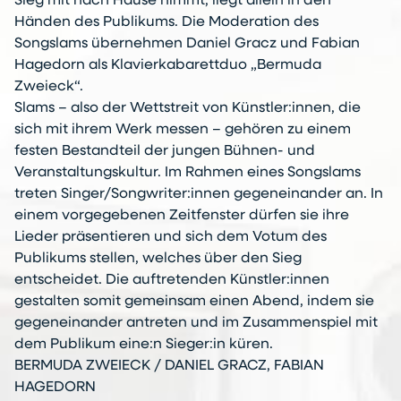
Sieg mit nach Hause nimmt, liegt allein in den
Händen des Publikums. Die Moderation des
Songslams übernehmen Daniel Gracz und Fabian
Hagedorn als Klavierkabarettduo „Bermuda
Zweieck“.
Slams – also der Wettstreit von Künstler:innen, die
sich mit ihrem Werk messen – gehören zu einem
festen Bestandteil der jungen Bühnen- und
Veranstaltungskultur. Im Rahmen eines Songslams
treten Singer/Songwriter:innen gegeneinander an. In
einem vorgegebenen Zeitfenster dürfen sie ihre
Lieder präsentieren und sich dem Votum des
Publikums stellen, welches über den Sieg
entscheidet. Die auftretenden Künstler:innen
gestalten somit gemeinsam einen Abend, indem sie
gegeneinander antreten und im Zusammenspiel mit
dem Publikum eine:n Sieger:in küren.
BERMUDA ZWEIECK / DANIEL GRACZ, FABIAN
HAGEDORN