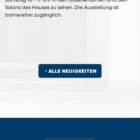
Samstag 10 - 17 Uhr in den Galerieräumen und den
Salons des Hauses zu sehen. Die Ausstellung ist
barrierefrei zugänglich.
chevron_left
ALLE NEUIGKEITEN