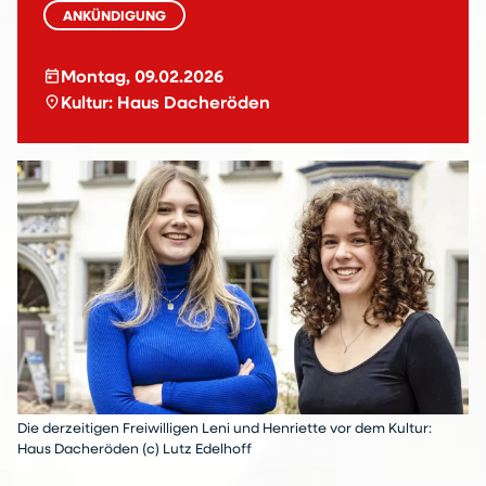
ANKÜNDIGUNG
today
Montag, 09.02.2026
location_on
Kultur: Haus Dacheröden
Die derzeitigen Freiwilligen Leni und Henriette vor dem Kultur:
Haus Dacheröden (c) Lutz Edelhoff