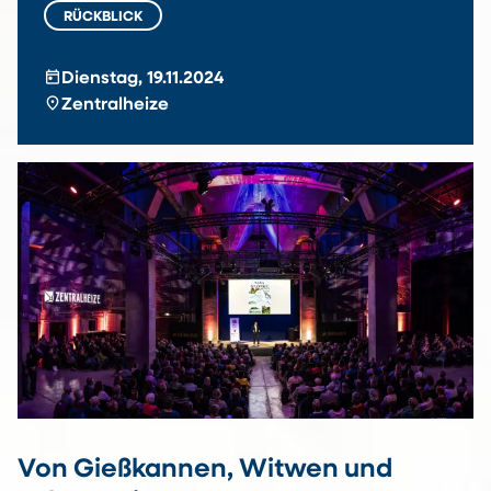
RÜCKBLICK
today
Dienstag, 19.11.2024
location_on
Zentralheize
Von Gießkannen, Witwen und