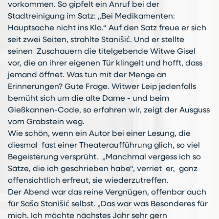
vorkommen. So gipfelt ein Anruf bei der
Stadtreinigung im Satz: „Bei Medikamenten:
Hauptsache nicht ins Klo.“ Auf den Satz freue er sich
seit zwei Seiten, strahlte Stanišić. Und er stellte
seinen Zuschauern die titelgebende Witwe Gisel
vor, die an ihrer eigenen Tür klingelt und hofft, dass
jemand öffnet. Was tun mit der Menge an
Erinnerungen? Gute Frage. Witwer Leip jedenfalls
bemüht sich um die alte Dame - und beim
Gießkannen-Code, so erfahren wir, zeigt der Ausguss
vom Grabstein weg.
Wie schön, wenn ein Autor bei einer Lesung, die
diesmal fast einer Theateraufführung glich, so viel
Begeisterung versprüht. „Manchmal vergess ich so
Sätze, die ich geschrieben habe“, verriet er, ganz
offensichtlich erfreut, sie wiederzutreffen.
Der Abend war das reine Vergnügen, offenbar auch
für Saša Stanišić selbst. „Das war was Besonderes für
mich. Ich möchte nächstes Jahr sehr gern