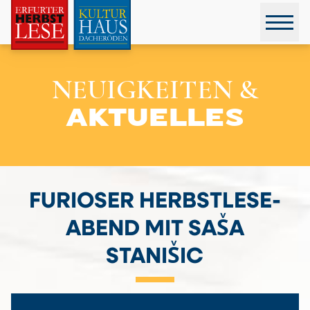
NEUIGKEITEN &
AKTUELLES
FURIOSER HERBSTLESE-
ABEND MIT SASͮA
STANISͮIC