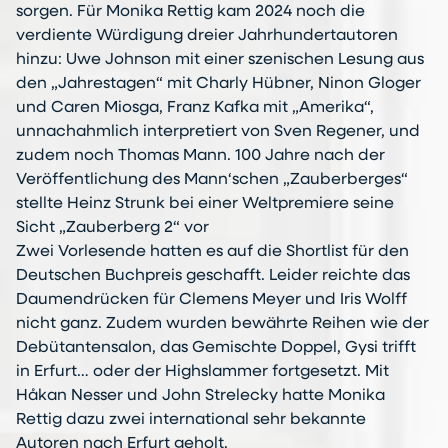
sorgen. Für Monika Rettig kam 2024 noch die
verdiente Würdigung dreier Jahrhundertautoren
hinzu: Uwe Johnson mit einer szenischen Lesung aus
den „Jahrestagen“ mit Charly Hübner, Ninon Gloger
und Caren Miosga, Franz Kafka mit „Amerika“,
unnachahmlich interpretiert von Sven Regener, und
zudem noch Thomas Mann. 100 Jahre nach der
Veröffentlichung des Mann‘schen „Zauberberges“
stellte Heinz Strunk bei einer Weltpremiere seine
Sicht „Zauberberg 2“ vor
Zwei Vorlesende hatten es auf die Shortlist für den
Deutschen Buchpreis geschafft. Leider reichte das
Daumendrücken für Clemens Meyer und Iris Wolff
nicht ganz. Zudem wurden bewährte Reihen wie der
Debütantensalon, das Gemischte Doppel, Gysi trifft
in Erfurt… oder der Highslammer fortgesetzt. Mit
Håkan Nesser und John Strelecky hatte Monika
Rettig dazu zwei international sehr bekannte
Autoren nach Erfurt geholt.