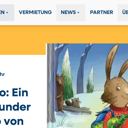
arrow_drop_down
arrow_drop_down
EN
VERMIETUNG
NEWS
PARTNER
Ü
Uhr
o: Ein
under
 von