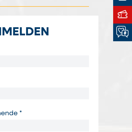
NMELDEN
mende *