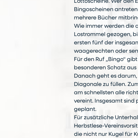
Lottoscheine. Wer den 
Bingoscheinen antreten
mehrere Bücher mitbrin
Wie immer werden die 
Lostrommel gezogen, bis
ersten fünf der insgesam
waagerechten oder sen
Für den Ruf „Bingo“ gib
besonderen Schatz aus
Danach geht es darum, 
Diagonale zu füllen. Zu
am schnellsten alle ric
vereint. Insgesamt sind
geplant.
Für zusätzliche Unterha
Herbstlese-Vereinsvorsi
die nicht nur Kugel für 