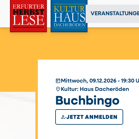
VERANSTALTUNG
today
Mittwoch, 09.12.2026 - 19:30 
place
Kultur: Haus Dacheröden
Buchbingo
how_to_reg
JETZT ANMELDEN