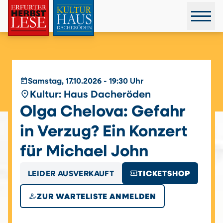
today
Samstag, 17.10.2026 - 19:30 Uhr
place
Kultur: Haus Dacheröden
Olga Chelova: Gefahr
in Verzug? Ein Konzert
für Michael John
local_activity
LEIDER AUSVERKAUFT
TICKETSHOP
how_to_reg
ZUR WARTELISTE ANMELDEN