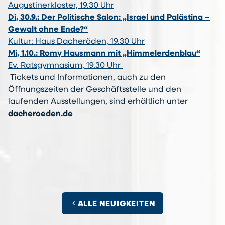
Augustinerkloster, 19.30 Uhr
Di, 30.9.: Der Politische Salon: „Israel und Palästina –
Gewalt ohne Ende?“
Kultur: Haus Dacheröden, 19.30 Uhr
Mi, 1.10.: Romy Hausmann mit „Himmelerdenblau“
Ev. Ratsgymnasium, 19.30 Uhr
Tickets und Informationen, auch zu den
Öffnungszeiten der Geschäftsstelle und den
laufenden Ausstellungen, sind erhältlich unter
dacheroeden.de
chevron_left
ALLE NEUIGKEITEN