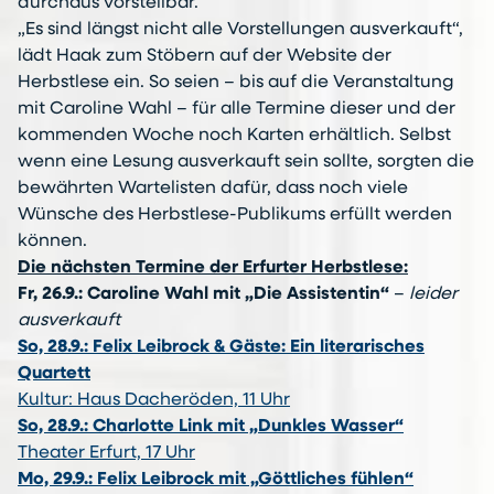
durchaus vorstellbar.
„Es sind längst nicht alle Vorstellungen ausverkauft“,
lädt Haak zum Stöbern auf der Website der
Herbstlese ein. So seien – bis auf die Veranstaltung
mit Caroline Wahl – für alle Termine dieser und der
kommenden Woche noch Karten erhältlich. Selbst
wenn eine Lesung ausverkauft sein sollte, sorgten die
bewährten Wartelisten dafür, dass noch viele
Wünsche des Herbstlese-Publikums erfüllt werden
können.
Die nächsten Termine der Erfurter Herbstlese:
Fr, 26.9.: Caroline Wahl mit „Die Assistentin“
–
leider
ausverkauft
So, 28.9.: Felix Leibrock & Gäste: Ein literarisches
Quartett
Kultur: Haus Dacheröden, 11 Uhr
So, 28.9.: Charlotte Link mit „Dunkles Wasser“
Theater Erfurt, 17 Uhr
Mo, 29.9.: Felix Leibrock mit „Göttliches fühlen“