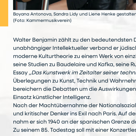
Boyana Antonova, Sandra Lidy und Liene Henke gestalte
(Foto: Kammermusikverein)
Walter Benjamin zählt zu den bedeutendsten D
unabhängiger Intellektueller verband er jüdisc
moderne Kulturtheorie zu einem Werk von einzi
seine Studien zu Baudelaire und Kafka, seine
Essay
„Das Kunstwerk im Zeitalter seiner tech
Überlegungen zu Kunst, Technik und Wahrneh
bereichern die Debatten um die Auswirkungen 
Einsatz künstlicher Intelligenz.
Nach der Machtübernahme der Nationalsoziali
und kritischer Denker ins Exil nach Paris. Auf 
nahm er sich 1940 an der spanischen Grenze d
Zu seinem 85. Todestag soll mit einer Konzert