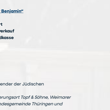
r Benjamin“
rt
verkauf
ndkasse
tzender der Jüdischen
nerungsort Topf & Söhne, Weimarer
Landesgemeinde Thüringen und