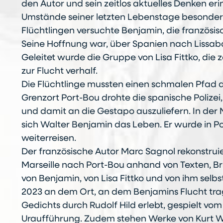
den Autor und sein zeitlos aktuelles Denken er
Umstände seiner letzten Lebenstage besonders
Flüchtlingen versuchte Benjamin, die französi
Seine Hoffnung war, über Spanien nach Lissabo
Geleitet wurde die Gruppe von Lisa Fittko, die
zur Flucht verhalf.
Die Flüchtlinge mussten einen schmalen Pfad 
Grenzort Port-Bou drohte die spanische Polizei
und damit an die Gestapo auszuliefern. In de
sich Walter Benjamin das Leben. Er wurde in P
weiterreisen.
Der französische Autor Marc Sagnol rekonstruie
Marseille nach Port-Bou anhand von Texten, B
von Benjamin, von Lisa Fittko und von ihm selbs
2023 an dem Ort, an dem Benjamins Flucht tra
Gedichts durch Rudolf Hild erlebt, gespielt vo
Uraufführung. Zudem stehen Werke von Kurt We