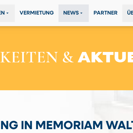
arrow_drop_down
arrow_drop_down
EN
VERMIETUNG
NEWS
PARTNER
Ü
KEITEN &
AKTU
NG IN MEMORIAM WAL