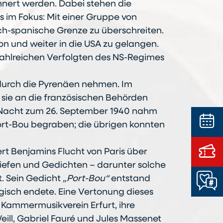
innert werden. Dabei stehen die
 im Fokus: Mit einer Gruppe von
sch-spanische Grenze zu überschreiten.
n und weiter in die USA zu gelangen.
 zahlreichen Verfolgten des NS-Regimes
durch die Pyrenäen nehmen. Im
, sie an die französischen Behörden
r Nacht zum 26. September 1940 nahm
ort-Bou begraben; die übrigen konnten
rt Benjamins Flucht von Paris über
riefen und Gedichten – darunter solche
t. Sein Gedicht
„Port-Bou“
entstand
gisch endete. Eine Vertonung dieses
m Kammermusikverein Erfurt, ihre
ill, Gabriel Fauré und Jules Massenet