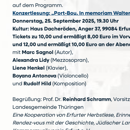
auf dem Programm.
Konzertlesung: „Port-Bou. In memoriam Walte
Donnerstag, 25. September 2025, 19.30 Uhr
Kultur: Haus Dacheröden, Anger 37, 99084 Erfu
Tickets zu 10,00 und ermäßigt 8,00 Euro im Vor
und 12,00 und ermäßigt 10,00 Euro an der Abe
mit
Marc Sagnol
(Autor),
Alexandra Lidy
(Mezzosopran),
Liene Henkel
(Klavier),
Boyana Antonova
(Violoncello)
und
Rudolf Hild
(Komposition)
Begrüßung: Prof. Dr.
Reinhard Schramm
, Vorsi
Landesgemeinde Thüringen
Eine Kooperation von Erfurter Herbstlese, Erin
Rendez-vous mit der Geschichte, Jüdischer 