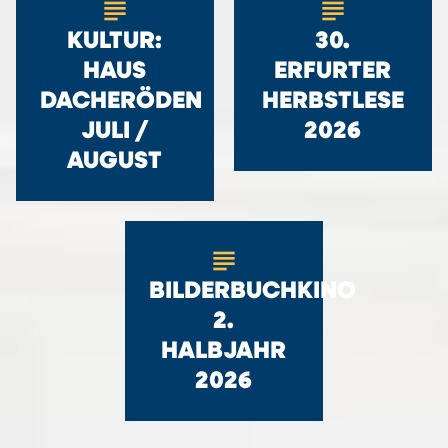
subject
subject
KULTUR:
30.
HAUS
ERFURTER
DACHERÖDEN
HERBSTLESE
JULI /
2026
AUGUST
subject
BILDERBUCHKINO
2.
HALBJAHR
2026